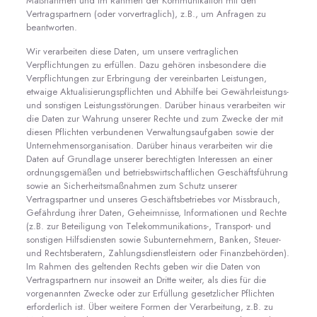
Maßnahmen und im Rahmen der Kommunikation mit den
Vertragspartnern (oder vorvertraglich), z.B., um Anfragen zu
beantworten.
Wir verarbeiten diese Daten, um unsere vertraglichen
Verpflichtungen zu erfüllen. Dazu gehören insbesondere die
Verpflichtungen zur Erbringung der vereinbarten Leistungen,
etwaige Aktualisierungspflichten und Abhilfe bei Gewährleistungs-
und sonstigen Leistungsstörungen. Darüber hinaus verarbeiten wir
die Daten zur Wahrung unserer Rechte und zum Zwecke der mit
diesen Pflichten verbundenen Verwaltungsaufgaben sowie der
Unternehmensorganisation. Darüber hinaus verarbeiten wir die
Daten auf Grundlage unserer berechtigten Interessen an einer
ordnungsgemäßen und betriebswirtschaftlichen Geschäftsführung
sowie an Sicherheitsmaßnahmen zum Schutz unserer
Vertragspartner und unseres Geschäftsbetriebes vor Missbrauch,
Gefährdung ihrer Daten, Geheimnisse, Informationen und Rechte
(z.B. zur Beteiligung von Telekommunikations-, Transport- und
sonstigen Hilfsdiensten sowie Subunternehmern, Banken, Steuer-
und Rechtsberatern, Zahlungsdienstleistern oder Finanzbehörden).
Im Rahmen des geltenden Rechts geben wir die Daten von
Vertragspartnern nur insoweit an Dritte weiter, als dies für die
vorgenannten Zwecke oder zur Erfüllung gesetzlicher Pflichten
erforderlich ist. Über weitere Formen der Verarbeitung, z.B. zu