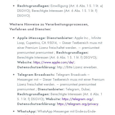
Rechtsgrundlagen:
Einwilligung (Art. 6 Abs. 1 S. 1 lit. a)
DSGVO); Berechtigte Interessen (Art. 6 Abs. 1 S. 1 lit. f)
DSGVO).
Weitere Hinweise zu Verarbeitungsprozessen,
Verfahren und Diensten:
Apple iMessage:
Dienstanbieter:
Apple Inc., Infinite
Loop, Cupertino, CA 95014, – Dieser Textbereich muss mit
einer Premium Lizenz freischaltet werden. – premiumtext
premiumtext premiumtext ;
Rechtsgrundlagen:
Berechtigte Interessen (Art. 6 Abs. 1 S. 1 lit. f) DSGVO);
Website:
https://www.apple.com/de/
;
Datenschutzerklärung:
http://Bitte Lizenz erwerben.
Telegram Broadcasts:
Telegram Broadcasts –
Messenger mit – Dieser Textbereich muss mit einer Premium
Lizenz freischaltet werden. – premiumtext premiumtext
premiumtext ;
Dienstanbieter:
Telegram, Dubai;
Rechtsgrundlagen:
Berechtigte Interessen (Art. 6 Abs. 1
S. 1 lit. f) DSGVO);
Website:
https://telegram.org/
;
Datenschutzerklärung:
https://telegram.org/privacy
.
WhatsApp:
WhatsApp Messenger mit Ende-zu-Ende-