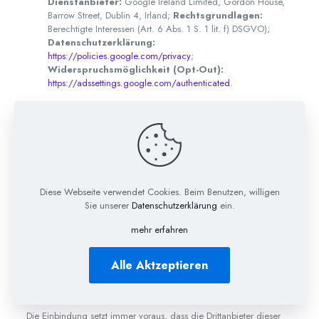
Dienstanbieter:
Google Ireland Limited, Gordon House,
Barrow Street, Dublin 4, Irland;
Rechtsgrundlagen:
Berechtigte Interessen (Art. 6 Abs. 1 S. 1 lit. f) DSGVO);
Datenschutzerklärung:
https://policies.google.com/privacy
;
Widerspruchsmöglichkeit (Opt-Out):
https://adssettings.google.com/authenticated
.
Plugins und
eingebettete
Funktionen sowie
Inhalte
Diese Webseite verwendet Cookies. Beim Benutzen, willigen
Sie unserer
Datenschutzerklärung
ein.
mehr erfahren
Wir binden in unser Onlineangebot Funktions- und Inhaltselemente
ein, die von den Servern ihrer jeweiligen Anbieter (nachfolgend
Alle Aktzeptieren
bezeichnet als „Drittanbieter”) bezogen werden. Dabei kann es
sich zum Beispiel um Grafiken, Videos oder Stadtpläne handeln
(nachfolgend einheitlich bezeichnet als „Inhalte”).
Die Einbindung setzt immer voraus, dass die Drittanbieter dieser