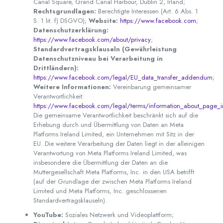
Canal Square, Grand Canal Harbour, Dublin 2, Irland;
Rechtsgrundlagen:
Berechtigte Interessen (Art. 6 Abs. 1
S. 1 lit. f) DSGVO);
Website:
https://www.facebook.com
;
Datenschutzerklärung:
https://www.facebook.com/about/privacy
;
Standardvertragsklauseln (Gewährleistung
Datenschutzniveau bei Verarbeitung in
Drittländern):
https://www.facebook.com/legal/EU_data_transfer_addendum
;
Weitere Informationen:
Vereinbarung gemeinsamer
Verantwortlichkeit:
https://www.facebook.com/legal/terms/information_about_page_i
Die gemeinsame Verantwortlichkeit beschränkt sich auf die
Erhebung durch und Übermittlung von Daten an Meta
Platforms Ireland Limited, ein Unternehmen mit Sitz in der
EU. Die weitere Verarbeitung der Daten liegt in der alleinigen
Verantwortung von Meta Platforms Ireland Limited, was
insbesondere die Übermittlung der Daten an die
Muttergesellschaft Meta Platforms, Inc. in den USA betrifft
(auf der Grundlage der zwischen Meta Platforms Ireland
Limited und Meta Platforms, Inc. geschlossenen
Standardvertragsklauseln).
YouTube:
Soziales Netzwerk und Videoplattform;