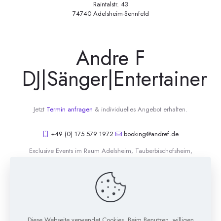
Raintalstr. 43
74740 Adelsheim-Sennfeld
Andre F
DJ|Sänger|Entertainer
Jetzt
Termin anfragen
& individuelles Angebot erhalten.
+49 (0) 175 579 1972
booking@andref.de
Exclusive Events im Raum Adelsheim, Tauberbischofsheim,
Neckar-Odenwald, Würzburg, Bad Mergentheim und darüber
hinaus.
Diese Webseite verwendet Cookies. Beim Benutzen, willigen